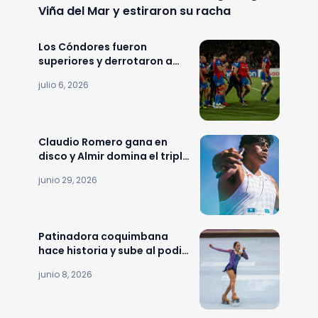
Viña del Mar y estiraron su racha
Los Cóndores fueron
superiores y derrotaron a
Rumania por 48-31 en la
julio 6, 2026
Nations Cup
Claudio Romero gana en
disco y Almir domina el triple
salto en Medellín
junio 29, 2026
Patinadora coquimbana
hace historia y sube al podio
de la Copa del Mundo de
junio 8, 2026
Patinaje