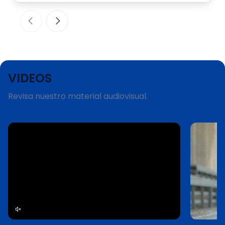
mundial. “Mati” fue subcampeón con 12.790
puntos, mientras que “Tincho” remató tercero
con 12.210. El campeón fue el estadounidense
Jake Abelson, otrora campeona del mundo,
con 12.820. Más allá de los […]
VIDEOS
Revisa nuestro material audiovisual.