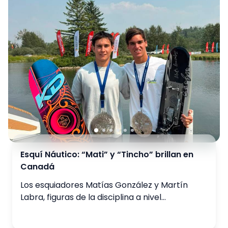
Esquí Náutico: “Mati” y “Tincho” brillan en
Canadá
Los esquiadores Matías González y Martín
Labra, figuras de la disciplina a nivel
internacional, destacaron en el Rocky
Mountain Pro (Canadá), fecha del circuito
agosto 3, 2026