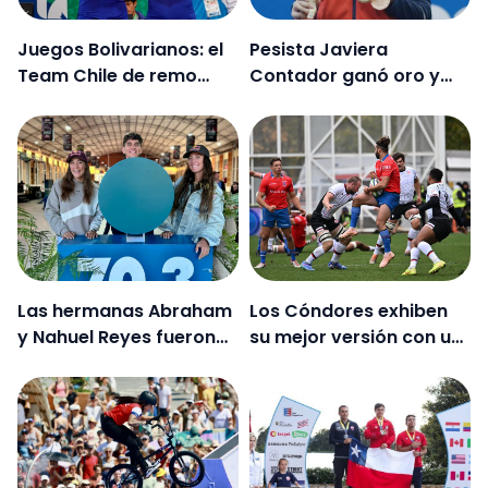
Juegos Bolivarianos: el
Pesista Javiera
Team Chile de remo
Contador ganó oro y
gana oro en todas las
bronce en los Juegos
categorías del evento
Bolivarianos de
Ayacucho
Las hermanas Abraham
Los Cóndores exhiben
y Nahuel Reyes fueron
su mejor versión con un
terceros en el Ironman
histórico triunfo frente a
de Valdivia
Canadá