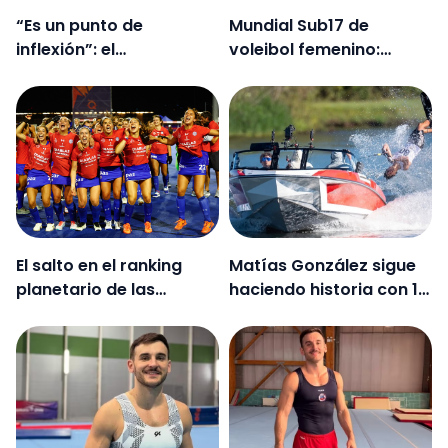
“Es un punto de
Mundial Sub17 de
inflexión”: el
voleibol femenino:
accidentado podio
sorteo determinó
planetario de María
grupos de cita
José Mailliard
planetaria
El salto en el ranking
Matías González sigue
planetario de las
haciendo historia con 17
Diablas tras ganar el Pre
años
Mundial en Santiago