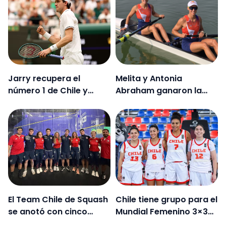
decimotercer Mundial
de Natación
Jarry recupera el
Melita y Antonia
número 1 de Chile y
Abraham ganaron la
Tabilo vuelve a caer
Final B de la Copa del
Mundo de Lucerna
El Team Chile de Squash
Chile tiene grupo para el
se anotó con cinco
Mundial Femenino 3×3
medallas en el
de básquetbol: