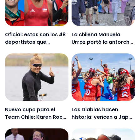
Oficial: estos son los 48
La chilena Manuela
deportistas que
Urroz portó la antorcha
representarán a Chile
olímpica de París 2024
en París 2024
Nuevo cupo para el
Las Diablas hacen
Team Chile: Karen Roco
historia: vencen a Japón
será parte del equipo de
y avanzan a las
canotaje en París 2024
semifinales de la
Nations Cup