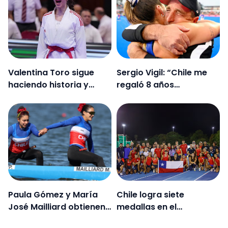
Valentina Toro sigue
Sergio Vigil: “Chile me
haciendo historia y
regaló 8 años
gana otro título de la
maravillosos… Aquí me
Premier League de
sentí querido y como en
karate en Casablanca
familia”
Paula Gómez y María
Chile logra siete
José Mailliard obtienen
medallas en el
cupo olímpico tras
Iberoamericano de