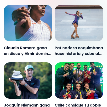
Mar y estiraron su racha
a Rumania por 48-31 en
la Nations Cup
Claudio Romero gana
Patinadora coquimbana
en disco y Almir domina
hace historia y sube al
el triple salto en
podio de la Copa del
Medellín
Mundo de Patinaje
Joaquín Niemann gana
Chile consigue su doble