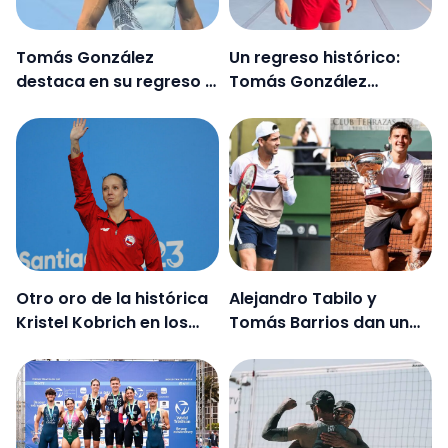
Tomás González
Un regreso histórico:
destaca en su regreso a
Tomás González
la gimnasia en la Copa
sorprende y sale del
del Mundo de Cottbus
retiro para competir
Otro oro de la histórica
Alejandro Tabilo y
Kristel Kobrich en los
Tomás Barrios dan un
Juegos Bolivarianos
gran salto en el ranking
ATP