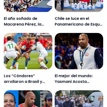
El año soñado de
Chile se luce en el
Macarena Pérez, la
Panamericano de Esquí
mejor rider del mundo
Náutico tras ganar 20
medallas
Los “Cóndores”
El mejor del mundo:
arrollaron a Brasil y
Yasmani Acosta
siguen firmes en las
alcanza un nuevo hito
Clasificatorias al
tras su plata en París
Mundial