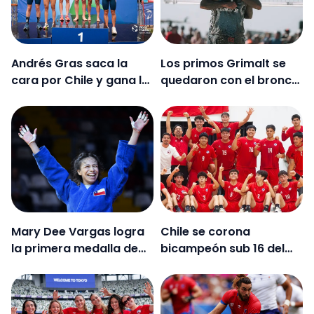
Andrés Gras saca la
Los primos Grimalt se
cara por Chile y gana la
quedaron con el bronce
Copa Continental de
en Newport
triatlón en Viña del Mar
Mary Dee Vargas logra
Chile se corona
la primera medalla de
bicampeón sub 16 del
oro de Chile en el World
torneo Sur y
Tour de Judo
Centroamericano de
balonmano