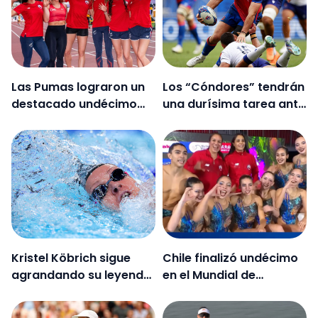
Las Pumas lograron un
Los “Cóndores” tendrán
destacado undécimo
una durísima tarea ante
lugar en el Mundial de
Samoa en el repechaje
Atletismo
al Mundial
Kristel Köbrich sigue
Chile finalizó undécimo
agrandando su leyenda:
en el Mundial de
fue la mejor
natación artística de
sudamericana en su
Singapur