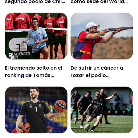
segundo podio de Chile
como sede del World
en el Campeonato
Rugby Challenger Cup
Panamericano y de
Sub 20
Oceanía de judo
El tremendo salto en el
De sufrir un cáncer a
ranking de Tomás
rozar el podio
Barrios tras el título en
continental: la
Brasil
conmovedora historia
del tirador Héctor Flores