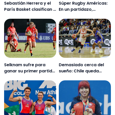
Sebastián Herrera y el
Súper Rugby Américas:
París Basket clasifican a
En un partidazo,
la final de la Copa de
Selknam venció 45-40 a
Francia
Dogos XV
Selknam sufre para
Demasiado cerca del
ganar su primer partido
sueño: Chile queda
en el Super Rugby
fuera de la Americup de
Américas 2025
básquetbol tras perder
en tiempo extra con
Venezuela