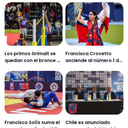
Sudamericano
Los primos Grimalt se
Francisca Crovetto
quedan con el bronce en
asciende al número 1 del
la final del Circuito
ranking mundial de tiro
Sudamericano
skeet
Francisco Solís suma el
Chile es anunciado