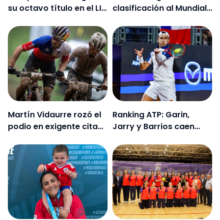
su octavo título en el LIV
clasificación al Mundial
Golf y asegura
de karate por equipos
millonario premio
Martín Vidaurre rozó el
Ranking ATP: Garin,
podio en exigente cita
Jarry y Barrios caen
de Mundial XCO en Rep.
mientras que Tabilo se
Checa
mantiene 35°