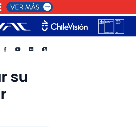
r su
r