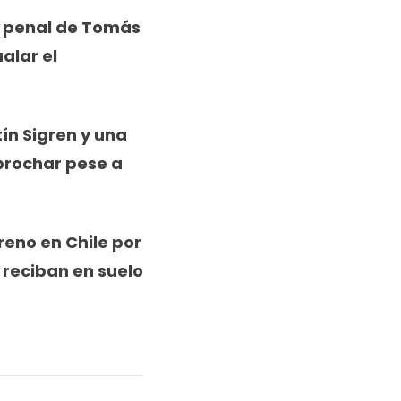
un penal de Tomás
alar el
ín Sigren y una
brochar pese a
eno en Chile por
 reciban en suelo