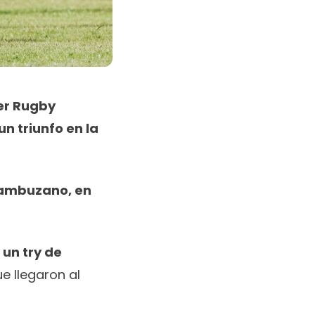
r Rugby
n triunfo en la
Cambuzano, en
 un try de
e llegaron al