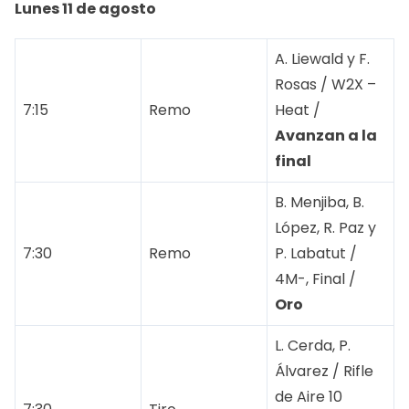
Lunes 11 de agosto
A. Liewald y F.
Rosas / W2X –
7:15
Remo
Heat /
Avanzan a la
final
B. Menjiba, B.
López, R. Paz y
7:30
Remo
P. Labatut /
4M-, Final /
Oro
L. Cerda, P.
Álvarez / Rifle
de Aire 10