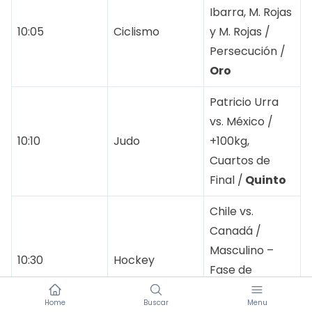
Ibarra, M. Rojas
10:05
Ciclismo
y M. Rojas /
Persecución /
Oro
Patricio Urra
vs. México /
10:10
Judo
+100kg,
Cuartos de
Final /
Quinto
Chile vs.
Canadá /
Masculino –
10:30
Hockey
Fase de
Grupos /
Home
Buscar
Menu
Derrota 2-0