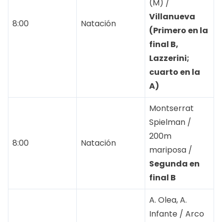
(M) /
Villanueva
8:00
Natación
(Primero en la
final B,
Lazzerini;
cuarto en la
A)
Montserrat
Spielman /
200m
8:00
Natación
mariposa /
Segunda en
final B
A. Olea, A.
Infante / Arco