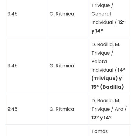
Trivique /
9:45
G. Rítmica
General
Individual /
12°
y 14°
D. Badilla, M.
Trivique /
Pelota
9:45
G. Rítmica
Individual /
14°
(Trivique) y
15°
(Badilla)
D. Badilla, M.
9:45
G. Rítmica
Trivique / Aro /
12° y 14°
Tomás