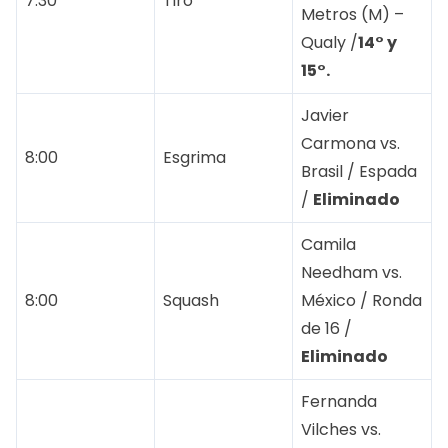
7:30
Tiro
Metros (M) –
Qualy /
14° y
15°.
Javier
Carmona vs.
8:00
Esgrima
Brasil / Espada
/
Eliminado
Camila
Needham vs.
8:00
Squash
México / Ronda
de 16 /
Eliminado
Fernanda
Vilches vs.