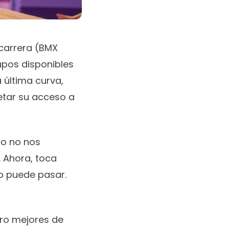
e carrera (BMX
upos disponibles
a última curva,
etar su acceso a
ro no nos
 Ahora, toca
do puede pasar.
atro mejores de