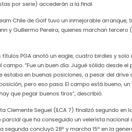
stas por serie) accederán a la final.
 Team Chile de Golf tuvo un inmejorable arranque, t
n y Guillermo Pereira, quienes marchan tercero (-
 títulos PGA anotó un eagle, cuatro birdies y solo
al campo. “Fue un buen día. Jugué sólido desde el
ue estaba en buenas posiciones, a pesar del drive d
posición, pero eso pasa. El campo está bueno, u
o hay que pegar buenos tiros”, describió.
ista Clemente Seguel (ILCA 7) finalizó segundo en l
o parcial que ha conseguido un velerista nacional
 la segunda concluyó 28º y marcha 15º en la genera