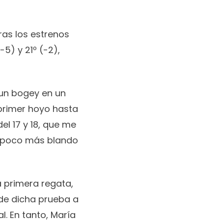
ras los estrenos
5) y 21º (-2),
 un bogey en un
 primer hoyo hasta
el 17 y 18, que me
n poco más blando
a primera regata,
 de dicha prueba a
l. En tanto, María