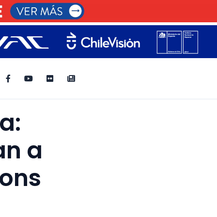
a:
an a
ions