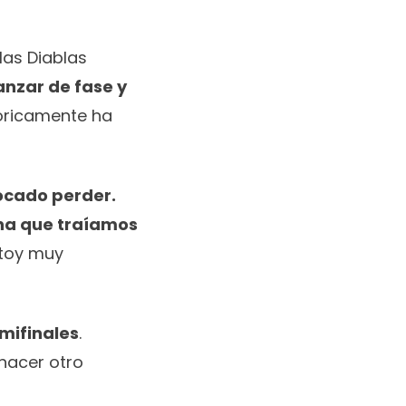
 las Diablas
anzar de fase y
tóricamente ha
ocado perder.
ena que traíamos
stoy muy
mifinales
.
hacer otro