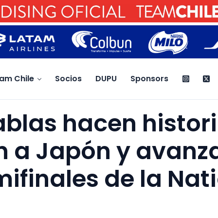
am Chile
Socios
DUPU
Sponsors
ablas hacen histori
n a Japón y avanz
mifinales de la Nat