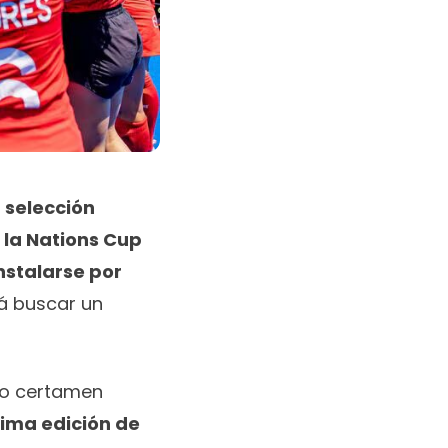
 selección
 la Nations Cup
nstalarse por
rá buscar un
oso certamen
ima edición de