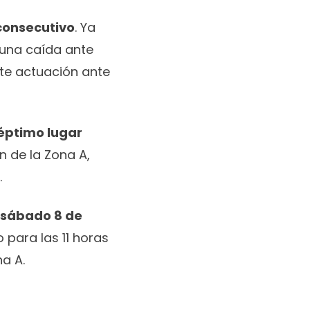
consecutivo
. Ya
e una caída ante
nte actuación ante
éptimo lugar
n de la Zona A,
.
o sábado 8 de
 para las 11 horas
na A.