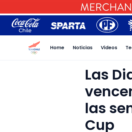
Home
Noticias
Videos
Te
Las Di
vence
las se
Cup