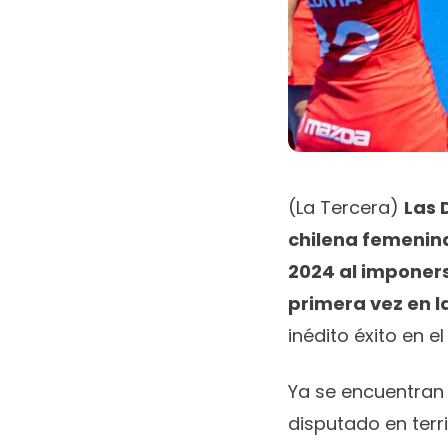
(La Tercera)
Las 
chilena femenin
2024
al imponers
primera vez en l
inédito éxito en e
Ya se encuentran 
disputado en terr