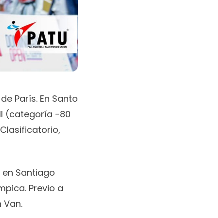
de París. En Santo
l (categoría -80
lasificatorio,
o en Santiago
mpica. Previo a
 Van.