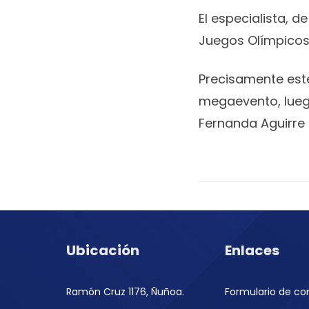
El especialista, 
Juegos Olímpicos 
Precisamente este
megaevento, luego
Fernanda Aguirre 
Ubicación
Enlaces
Ramón Cruz 1176, Ñuñoa.
Formulario de co