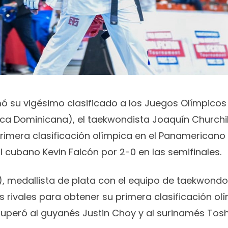
ó su vigésimo clasificado a los Juegos Olímpicos 
ca Dominicana), el taekwondista Joaquín Churchil
primera clasificación olímpica en el Panamericano C
l cubano Kevin Falcón por 2-0 en las semifinales.
s), medallista de plata con el equipo de taekwond
s rivales para obtener su primera clasificación olí
superó al guyanés Justin Choy y al surinamés Tosh