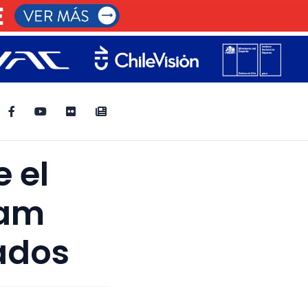
 el
eam
cados