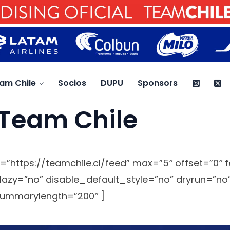
am Chile
Socios
DUPU
Sponsors
 Team Chile
=”https://teamchile.cl/feed” max=”5″ offset=”0″ f
lazy=”no” disable_default_style=”no” dryrun=”no” 
ummarylength=”200″ ]