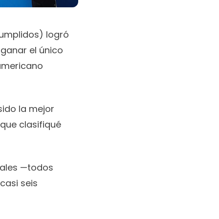
 cumplidos) logró
 ganar el único
namericano
sido la mejor
que clasifiqué
ivales —todos
casi seis