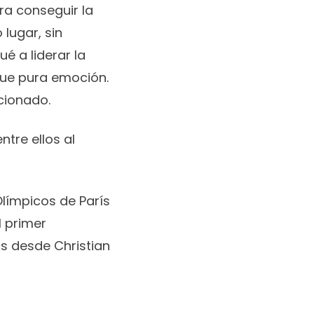
ra conseguir la
 lugar, sin
é a liderar la
 fue pura emoción.
cionado.
tre ellos al
Olímpicos de París
l primer
los desde Christian