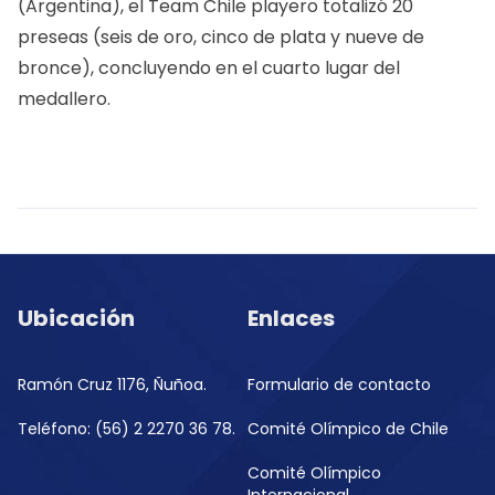
(Argentina), el Team Chile playero totalizó 20
preseas (seis de oro, cinco de plata y nueve de
bronce), concluyendo en el cuarto lugar del
medallero.
Ubicación
Enlaces
Ramón Cruz 1176, Ñuñoa.
Formulario de contacto
Teléfono: (56) 2 2270 36 78.
Comité Olímpico de Chile
Comité Olímpico
Internacional