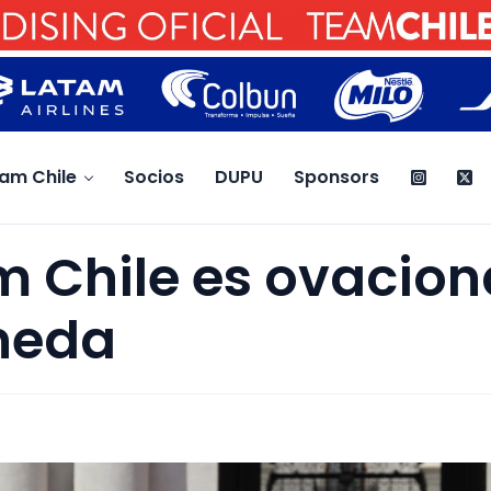
am Chile
Socios
DUPU
Sponsors
m Chile es ovacio
neda