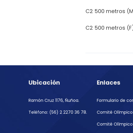
C2 500 metros (M
C2 500 metros (F)
Ubicación
Enlaces
Ramón Cruz 1176, Ñuñoa.
Formulario de co
Teléfono: (56) 2 2270 36 78.
Comité Olímpico 
Comité Olímpico 