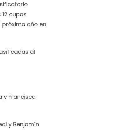
ificatorio
s 12 cupos
l próximo año en
asificadas al
a y Francisca
eal y Benjamín