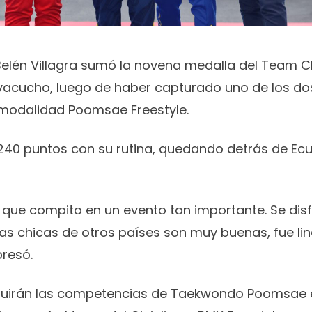
elén Villagra sumó la novena medalla del Team Ch
Ayacucho, luego de haber capturado uno de los d
 modalidad Poomsae Freestyle.
.240 puntos con su rutina, quedando detrás de Ecu
z que compito en un evento tan importante. Se dis
Las chicas de otros países son muy buenas, fue li
presó.
guirán las competencias de Taekwondo Poomsae 