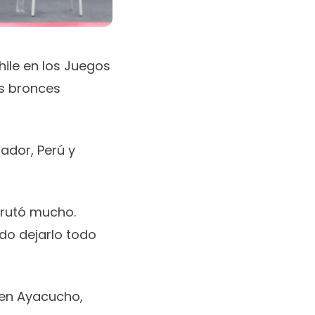
ile en los Juegos
os bronces
ador, Perú y
frutó mucho.
ndo dejarlo todo
en Ayacucho,