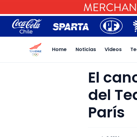
Home
Noticias
Videos
Te
El can
del Te
París