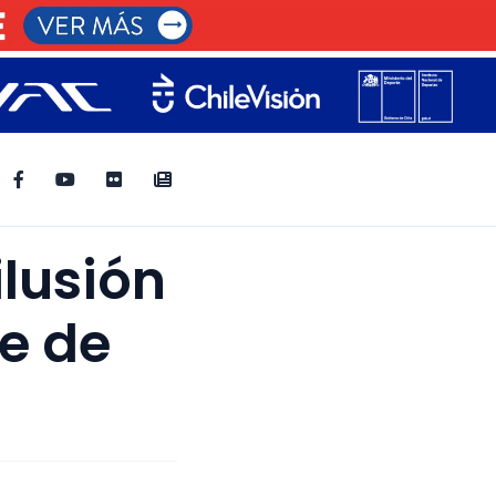
ilusión
re de