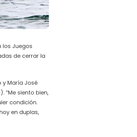
n los Juegos
adas de cerrar la
o y María José
). “Me siento bien,
ier condición.
 hoy en duplas,