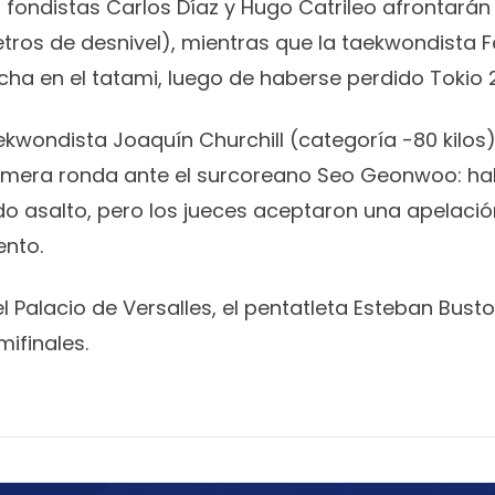
s fondistas Carlos Díaz y Hugo Catrileo afrontarán
ros de desnivel), mientras que la taekwondista 
ha en el tatami, luego de haberse perdido Tokio 
taekwondista Joaquín Churchill (categoría -80 kil
rimera ronda ante el surcoreano Seo Geonwoo: ha
do asalto, pero los jueces aceptaron una apelaci
ento.
el Palacio de Versalles, el pentatleta Esteban Bust
mifinales.