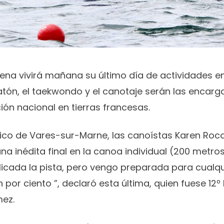
lena vivirá mañana su último día de actividades e
atón, el taekwondo y el canotaje serán las encarg
ión nacional en tierras francesas.
tico de Vares-sur-Marne, las canoístas Karen Roc
na inédita final en la canoa individual (200 metros
licada la pista, pero vengo preparada para cualqu
 por ciento ”, declaró esta última, quien fuese 12º
mez.