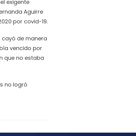
 el exigente
Fernanda Aguirre
2020 por covid-19.
os) cayó de manera
bía vencido por
ón que no estaba
os no logró