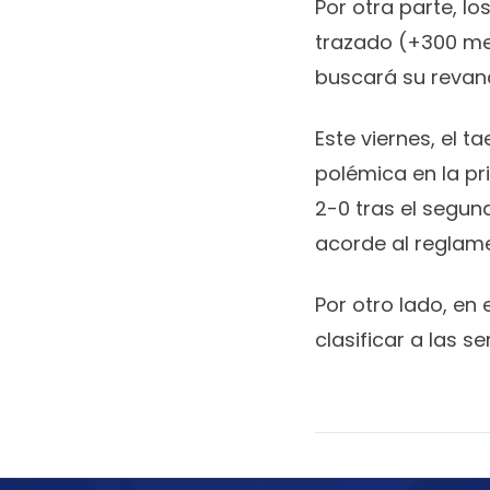
Por otra parte, lo
trazado (+300 met
buscará su revanc
Este viernes, el 
polémica en la p
2-0 tras el segun
acorde al reglam
Por otro lado, en 
clasificar a las se