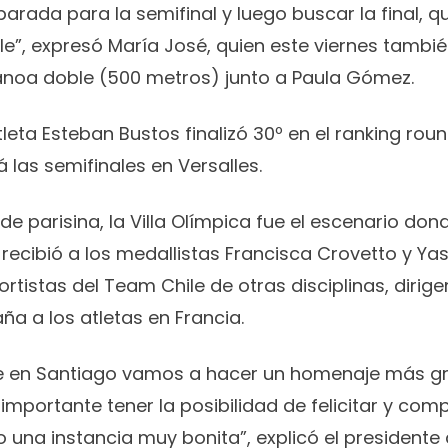
eparada para la semifinal y luego buscar la final, 
ile”, expresó María José, quien este viernes tambié
canoa doble (500 metros) junto a Paula Gómez.
tleta Esteban Bustos finalizó 30º en el ranking ro
las semifinales en Versalles.
rde parisina, la Villa Olímpica fue el escenario do
 recibió a los medallistas Francisca Crovetto y Y
tistas del Team Chile de otras disciplinas, dirige
a a los atletas en Francia.
e en Santiago vamos a hacer un homenaje más gr
importante tener la posibilidad de felicitar y comp
io una instancia muy bonita”, explicó el presidente