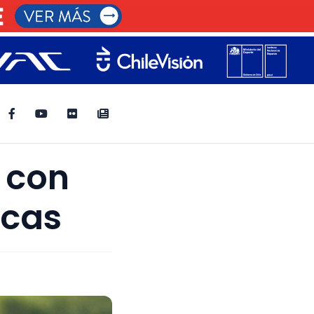
s con
icas