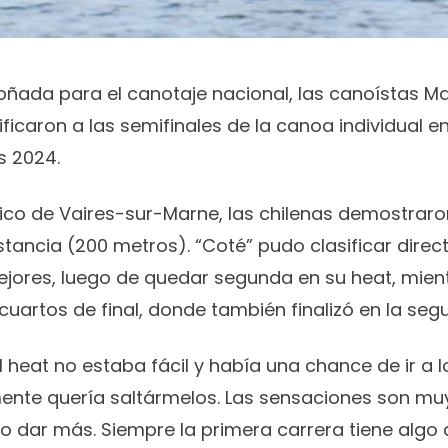
ada para el canotaje nacional, las canoístas Mar
ificaron a las semifinales de la canoa individual e
s 2024.
tico de Vaires-sur-Marne, las chilenas demostrar
distancia (200 metros). “Coté” pudo clasificar dire
ejores, luego de quedar segunda en su heat, mien
 cuartos de final, donde también finalizó en la se
l heat no estaba fácil y había una chance de ir a 
mente quería saltármelos. Las sensaciones son mu
 dar más. Siempre la primera carrera tiene algo 