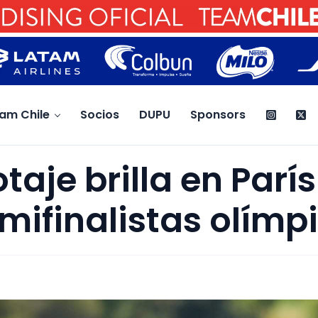
am Chile
Socios
DUPU
Sponsors
taje brilla en Parí
mifinalistas olímp