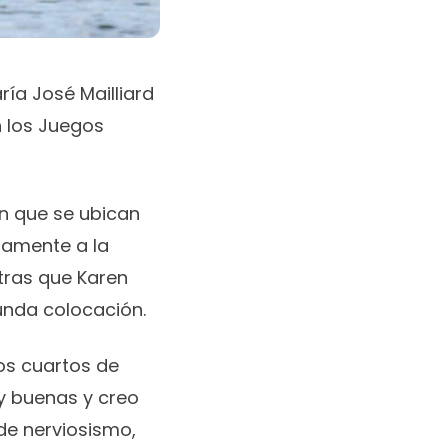
ía José Mailliard
n los Juegos
on que se ubican
ctamente a la
tras que Karen
gunda colocación.
los cuartos de
y buenas y creo
de nerviosismo,