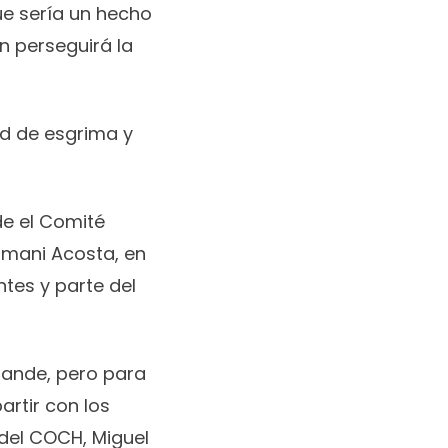
que sería un hecho
n perseguirá la
und de esgrima y
nde el Comité
asmani Acosta, en
ntes y parte del
ande, pero para
artir con los
 del COCH, Miguel