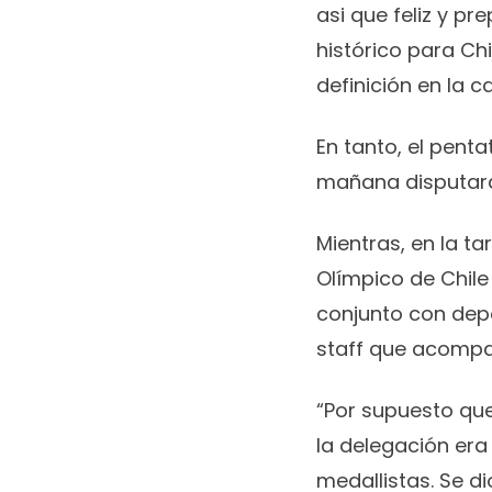
asi que feliz y pr
histórico para Ch
definición en la 
En tanto, el penta
mañana disputará 
Mientras, en la ta
Olímpico de Chile
conjunto con depor
staff que acompañ
“Por supuesto qu
la delegación era 
medallistas. Se d