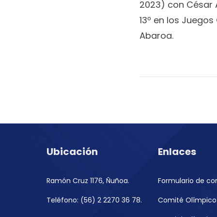
2023) con César 
13º en los Juego
Abaroa.
Ubicación
Enlaces
Ramón Cruz 1176, Ñuñoa.
Formulario de co
Teléfono: (56) 2 2270 36 78.
Comité Olímpico 