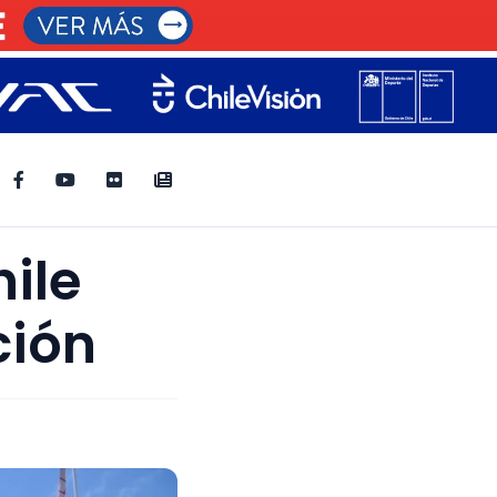
hile
ción