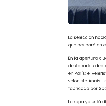
La selección naci
que ocupará en el
En la apertura ci
destacados depor
en París; el vele
velocista Anaís H
fabricada por Spa
La ropa ya está d