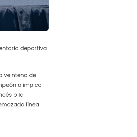
entaria deportiva
a veintena de
mpeón olímpico
ncés o la
 remozada línea