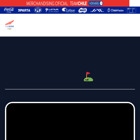
? DESAFÍO TEAM CHILE –
JOACO VS. MITO
P4