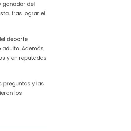
 y ganador del
ta, tras lograr el
del deporte
e adulto. Además,
os y en reputados
s preguntas y las
ieron los