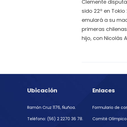
Clemente disputa
sido 22º en Tokio 
emulará a su madr
primeras chilenas
hijo, con Nicolás 
Ubicación
Enlaces
Ramón Cruz 1176, Ñuñoa.
Formulario de co
Teléfono: (56) 2 2270 36 78.
Comité Olímpico 