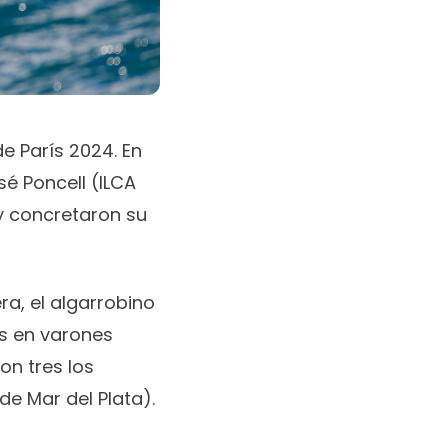
e París 2024. En
sé Poncell (ILCA
y concretaron su
ra, el algarrobino
s en varones
on tres los
e Mar del Plata).