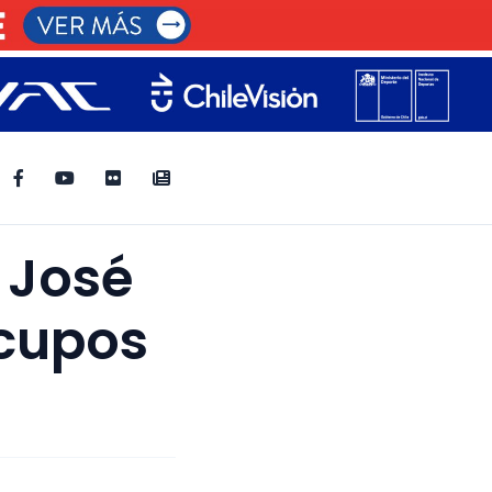
 José
 cupos