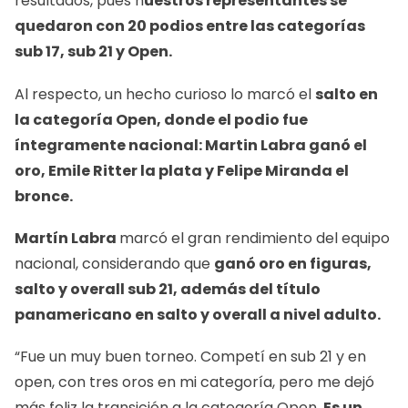
resultados, pues n
uestros representantes se
quedaron con 20 podios entre las categorías
sub 17, sub 21 y Open.
Al respecto, un hecho curioso lo marcó el
salto en
la categoría Open, donde el podio fue
íntegramente nacional: Martin Labra ganó el
oro, Emile Ritter la plata y Felipe Miranda el
bronce.
Martín Labra
marcó el gran rendimiento del equipo
nacional, considerando que
ganó oro en figuras,
salto y overall sub 21, además del título
panamericano en salto y overall a nivel adulto.
“Fue un muy buen torneo. Competí en sub 21 y en
open, con tres oros en mi categoría, pero me dejó
más feliz la transición a la categoría Open.
Es un