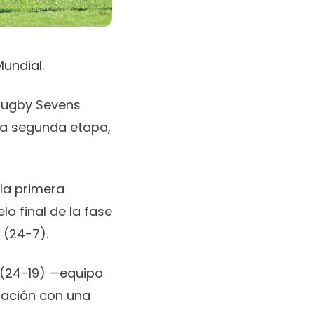
Mundial.
 Rugby Sevens
 la segunda etapa,
 la primera
o final de la fase
 (24-7).
a (24-19) —equipo
ipación con una