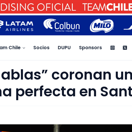
am Chile
Socios
DUPU
Sponsors
iablas” coronan u
a perfecta en San