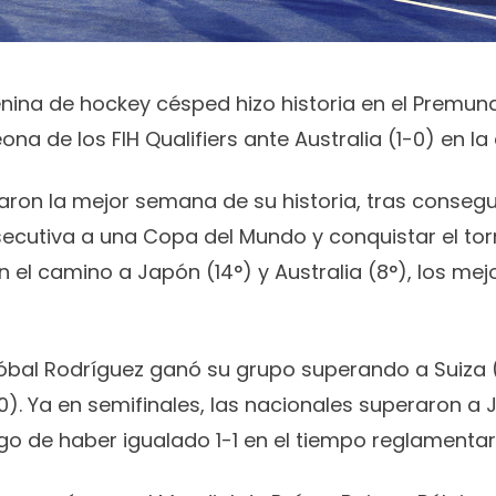
nina de hockey césped hizo historia en el Premundi
 de los FIH Qualifiers ante Australia (1-0) en la d
jaron la mejor semana de su historia, tras conseg
secutiva a una Copa del Mundo y conquistar el to
en el camino a Japón (14°) y Australia (8°), los me
tóbal Rodríguez ganó su grupo superando a Suiza (
-0). Ya en semifinales, las nacionales superaron a
go de haber igualado 1-1 en el tiempo reglamentar