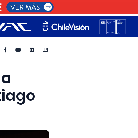
na
tiago