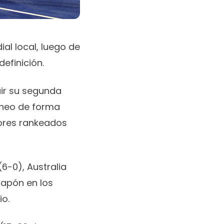
al local, luego de
efinición.
uir su segunda
rneo de forma
jores rankeados
6-0), Australia
 Japón en los
io.