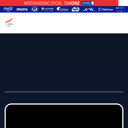
CAMINO A PARÍS, EL SUEÑO
CONTINÚA / CAP 4. CARLOS
DÍAZ