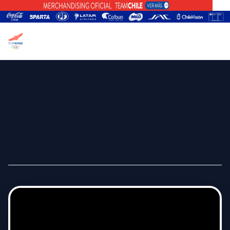
CAMINO A PARÍS, EL SUEÑO
CONTINÚA / CAP 3. NÉSTOR
ALMANZA